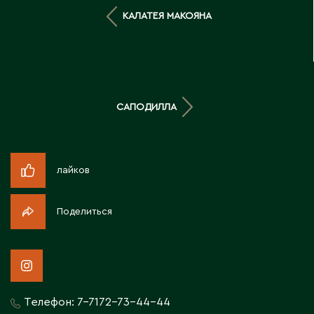
Д
КАЛАТЕЯ МАКОЯНА
Державинск
Е
САПОДИЛЛА
Ерментау
Есик
лайков
Ж
Поделиться
Жамбыльская область
Жанаозен
Жанатас
Жаркент
Жезказган
Телефон:
7-7172-73-44-44
Жетысай