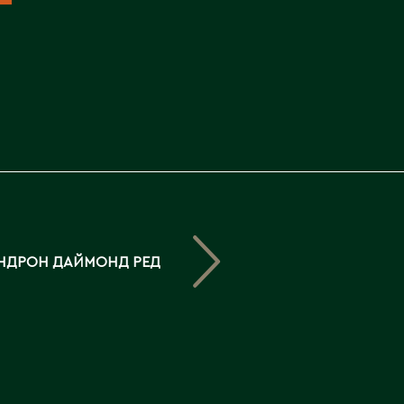
Северо-Казахстанская
область
Э
Семипалатинск
Серебрянск
Экибастуз
Степногорск
Эмба
Т
Ю
Талгар
Южно-Казахстанская
Талдыкорган
область
Тараз
НДРОН ДАЙМОНД РЕД
Текели
Темиртау
Туркестан