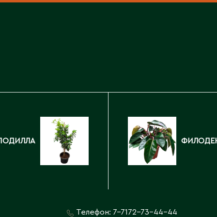
Каскелен
Кентау
Д
Кокшетау
Державинск
Кордай
Костанай
Костанайская область
Е
Кулан
Курчатов
Ерментау
Кызылорда
Есик
Кызылординская область
ПОДИЛЛА
ФИЛОДЕ
Телефон:
7-7172-73-44-44