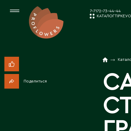
7-7172-73-44-44
КАТАЛОГ
ТІРКЕУ
О
КАТАЛОГ
СРЕЗАННЫЕ ЦВЕ
Катал
ЖАҢАЛЫҚТ
КОМНАТНЫЕ РАС
С
Поделиться
ПОСАДОЧНЫЙ МА
КОМПАНИЯ 
С
ТОВАРЫ ДЕКОРА
БІЗБЕН ЖҰМ
Г
ПОСАДОЧНЫЙ МАТ