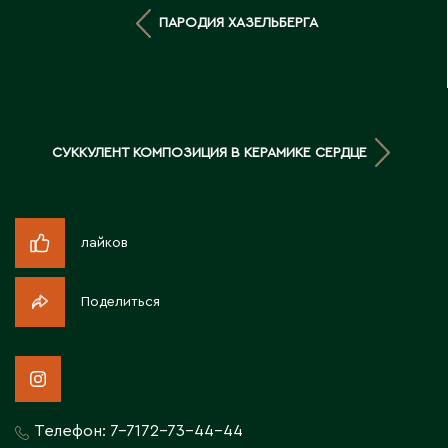
Д
ПАРОДИЯ ХАЗЕЛЬБЕРГА
Державинск
Е
СУККУЛЕНТ КОМПОЗИЦИЯ В КЕРАМИКЕ СЕРДЦЕ
Ерментау
Есик
лайков
Ж
Поделиться
Жамбыльская область
Жанаозен
Жанатас
Жаркент
Жезказган
Телефон:
7-7172-73-44-44
Жетысай