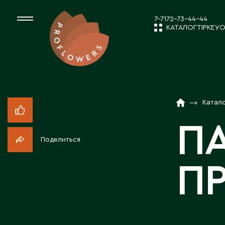
7-7172-73-44-44
КАТАЛОГ
ТІРКЕУ
О
КАТАЛОГ
СРЕЗАННЫЕ ЦВЕ
Катал
ЖАҢАЛЫҚТ
КОМНАТНЫЕ РАС
П
Поделиться
ПОСАДОЧНЫЙ МА
КОМПАНИЯ 
П
ТОВАРЫ ДЕКОРА
БІЗБЕН ЖҰМ
ПОСАДОЧНЫЙ МАТ