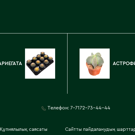
Каскелен
Кентау
Д
Кокшетау
Державинск
Кордай
Костанай
Костанайская область
Е
Кулан
Курчатов
Ерментау
АРИЕГАТА
АСТРОФ
Кызылорда
Есик
Кызылординская область
Телефон:
7-7172-73-44-44
Құпиялылық саясаты
Сайтты пайдаланудың шартта