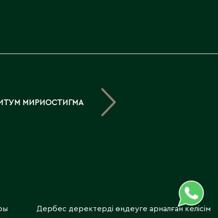
Северо-Казахстанская
область
Э
Семипалатинск
Серебрянск
Экибастуз
Степногорск
Эмба
Т
Ю
ИТУМ МИРИОСТИГМА
Талгар
Южно-Казахстанская
Талдыкорган
область
Тараз
Текели
Темиртау
Туркестан
ры
Дербес деректерді өңдеуге арналған келісім