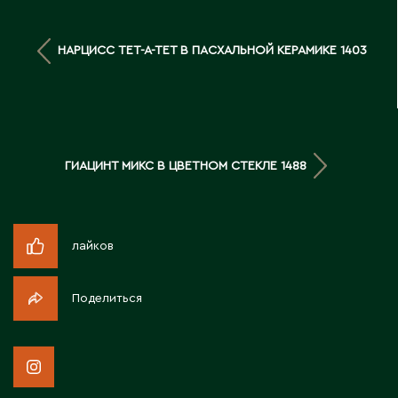
Д
НАРЦИСС ТЕТ-А-ТЕТ В ПАСХАЛЬНОЙ КЕРАМИКЕ 1403
Державинск
Е
Ерментау
ГИАЦИНТ МИКС В ЦВЕТНОМ СТЕКЛЕ 1488
Есик
Ж
лайков
Жамбыльская область
Жанаозен
Поделиться
Жанатас
Жаркент
Жезказган
Жетысай