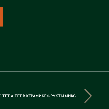
Северо-Казахстанская
область
Э
Семипалатинск
Серебрянск
Экибастуз
Степногорск
Эмба
Т
Ю
Талгар
Южно-Казахстанская
Талдыкорган
область
Тараз
Текели
Темиртау
Туркестан
 ТЕТ-А-ТЕТ В КЕРАМИКЕ ФРУКТЫ МИКС