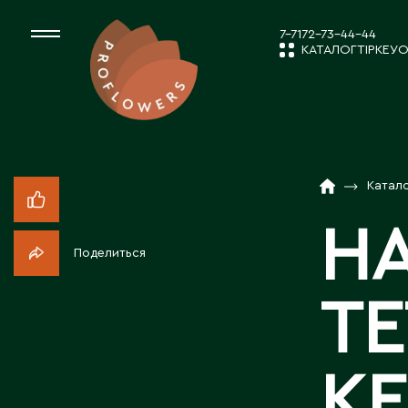
7-7172-73-44-44
КАТАЛОГ
ТІРКЕУ
О
КАТАЛОГ
СРЕЗАННЫЕ ЦВЕ
Катал
ЖАҢАЛЫҚТ
КОМНАТНЫЕ РАС
Н
Поделиться
ПОСАДОЧНЫЙ МА
КОМПАНИЯ 
ТЕ
ТОВАРЫ ДЕКОРА
БІЗБЕН ЖҰМ
КЕ
ПОСАДОЧНЫЙ МАТ