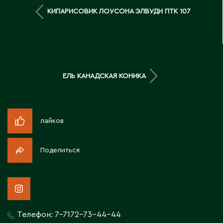
Д
КИПАРИСОВИК ЛОУСОНА ЭЛВУДИ ПТК 107
Державинск
Е
ЕЛЬ КАНАДСКАЯ КОНИКА
Ерментау
Есик
лайков
Ж
Поделиться
Жамбыльская область
Жанаозен
Жанатас
Жаркент
Жезказган
Телефон:
7-7172-73-44-44
Жетысай