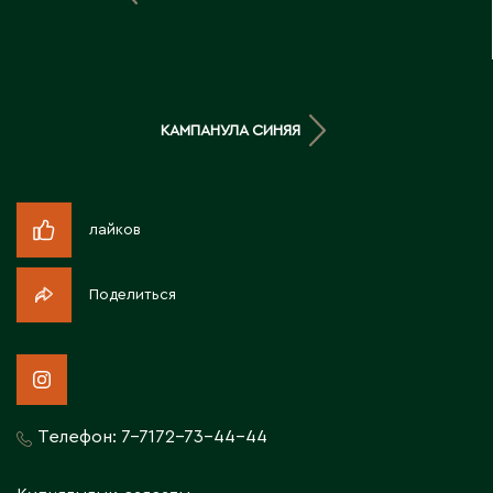
Д
Державинск
КАМПАНУЛА СИНЯЯ
Е
Ерментау
Есик
лайков
Ж
Поделиться
Жамбыльская область
Жанаозен
Жанатас
Жаркент
Телефон:
7-7172-73-44-44
Жезказган
Жетысай