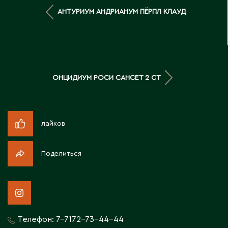
Д
АНТУРИУМ АНДРИАНУМ ПЁРПЛ КЛАУД
Державинск
Е
ОНЦИДИУМ РОСИ САНСЕТ 2 СТ
Ерментау
Есик
лайков
Ж
Поделиться
Жамбыльская область
Жанаозен
Жанатас
Жаркент
Жезказган
Телефон:
7-7172-73-44-44
Жетысай