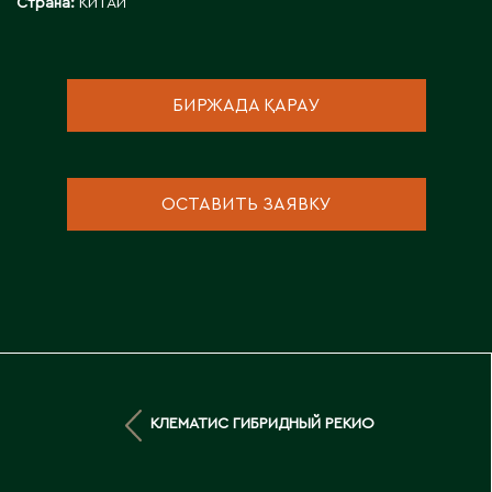
Страна:
КИТАЙ
Д
Державинск
БИРЖАДА ҚАРАУ
Е
Ерментау
ОСТАВИТЬ ЗАЯВКУ
Есик
Ж
Жамбыльская область
Жанаозен
Жанатас
КЛЕМАТИС ГИБРИДНЫЙ РЕКИО
Жаркент
Жезказган
Жетысай