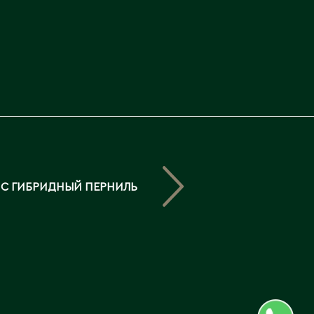
Северо-Казахстанская
область
Э
Семипалатинск
Серебрянск
Экибастуз
Степногорск
Эмба
Т
Ю
Талгар
Южно-Казахстанская
Талдыкорган
область
С ГИБРИДНЫЙ ПЕРНИЛЬ
Тараз
Текели
Темиртау
Туркестан