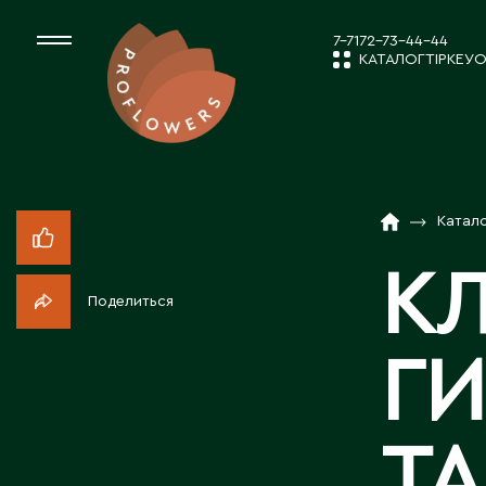
7-7172-73-44-44
КАТАЛОГ
ТІРКЕУ
О
КАТАЛОГ
СРЕЗАННЫЕ ЦВЕ
Катал
ЖАҢАЛЫҚТ
КОМНАТНЫЕ РАС
К
Поделиться
ПОСАДОЧНЫЙ МА
КОМПАНИЯ 
Г
ТОВАРЫ ДЕКОРА
БІЗБЕН ЖҰМ
ТА
ПОСАДОЧНЫЙ МАТ