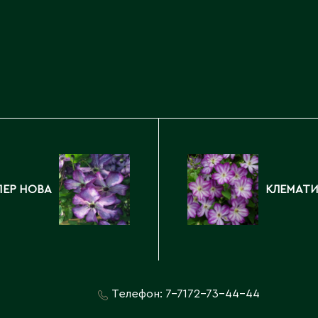
Каскелен
Кентау
Д
Кокшетау
Державинск
Кордай
Костанай
Костанайская область
Е
Кулан
Курчатов
Ерментау
Кызылорда
Есик
Кызылординская область
ЕР НОВА
КЛЕМАТИ
Телефон:
7-7172-73-44-44