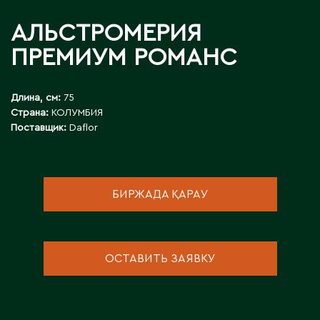
Д
АЛЬСТРОМЕРИЯ
Державинск
ПРЕМИУМ РОМАНС
Е
Длина, см:
75
Страна:
КОЛУМБИЯ
Ерментау
Поставщик:
Daflor
Есик
Ж
БИРЖАДА ҚАРАУ
Жамбыльская область
Жанаозен
Жанатас
ОСТАВИТЬ ЗАЯВКУ
Жаркент
Жезказган
Жетысай