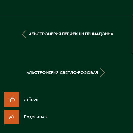
Житикара
З
АЛЬСТРОМЕРИЯ ПЕРФЕКШН ПРИМАДОННА
Западно-Казахстанская область
Зыряновск
И
АЛЬСТРОМЕРИЯ СВЕТЛО-РОЗОВАЯ
Иртышск
К
лайков
Кандыагаш
Поделиться
Капчагай
Караганда