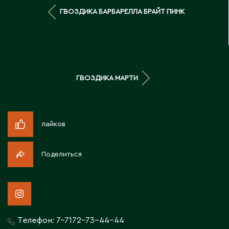
Д
ГВОЗДИКА БАРБАРЕЛЛА БРАЙТ ПИНК
Державинск
Е
ГВОЗДИКА МАРТИ
Ерментау
Есик
лайков
Ж
Поделиться
Жамбыльская область
Жанаозен
Жанатас
Жаркент
Жезказган
Телефон:
7-7172-73-44-44
Жетысай