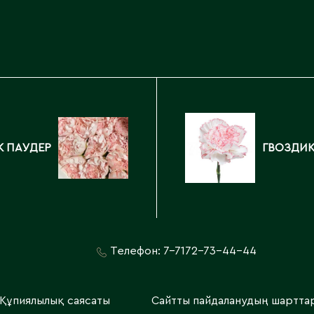
Каскелен
Кентау
Д
Кокшетау
Державинск
Кордай
Костанай
Костанайская область
Е
Кулан
Курчатов
Ерментау
К ПАУДЕР
ГВОЗДИК
Кызылорда
Есик
Кызылординская область
Телефон:
7-7172-73-44-44
Құпиялылық саясаты
Сайтты пайдаланудың шартта