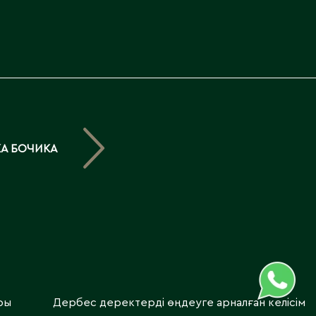
Северо-Казахстанская
область
Э
Семипалатинск
Серебрянск
Экибастуз
Степногорск
Эмба
Т
Ю
А БОЧИКА
Талгар
Южно-Казахстанская
Талдыкорган
область
Тараз
Текели
Темиртау
Туркестан
ры
Дербес деректерді өңдеуге арналған келісім