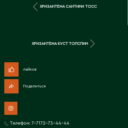
Д
ХРИЗАНТЕМА САНТИНИ ТОСС
Державинск
Е
ХРИЗАНТЕМА КУСТ ТОПСПИН
Ерментау
Есик
лайков
Ж
Поделиться
Жамбыльская область
Жанаозен
Жанатас
Жаркент
Жезказган
Телефон:
7-7172-73-44-44
Жетысай