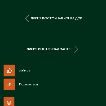
Д
Державинск
ЛИЛИЯ ВОСТОЧНАЯ КОНКА Д`ОР
Е
Ерментау
Есик
ЛИЛИЯ ВОСТОЧНАЯ МАСТЕР
Ж
лайков
Жамбыльская область
Жанаозен
Поделиться
Жанатас
Жаркент
Жезказган
Жетысай