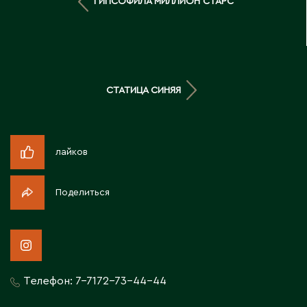
ГИПСОФИЛА МИЛЛИОН СТАРС
Д
Державинск
Е
СТАТИЦА СИНЯЯ
Ерментау
Есик
лайков
Ж
Поделиться
Жамбыльская область
Жанаозен
Жанатас
Жаркент
Телефон:
7-7172-73-44-44
Жезказган
Жетысай