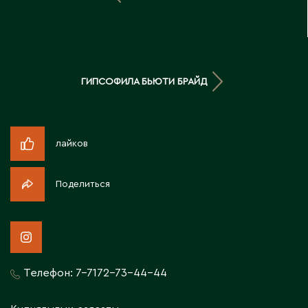
Д
Державинск
ГИПСОФИЛА БЬЮТИ БРАЙД
Е
Ерментау
Есик
лайков
Ж
Поделиться
Жамбыльская область
Жанаозен
Жанатас
Жаркент
Телефон:
7-7172-73-44-44
Жезказган
Жетысай