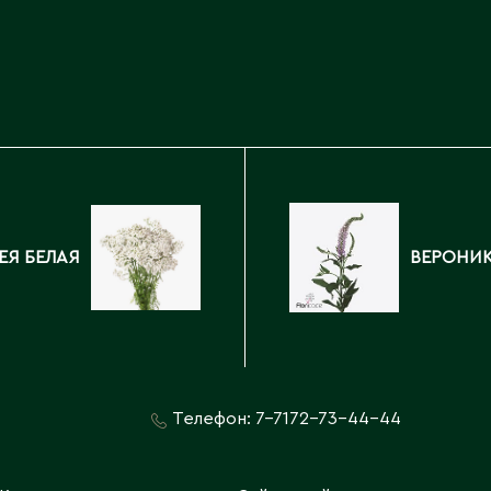
Каскелен
Кентау
Д
Кокшетау
Державинск
Кордай
Костанай
Костанайская область
Е
Кулан
Курчатов
Ерментау
Кызылорда
Есик
ЕЯ БЕЛАЯ
ВЕРОНИК
Кызылординская область
Телефон:
7-7172-73-44-44