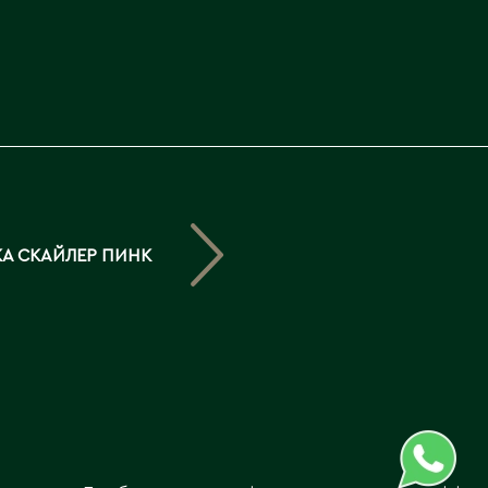
Северо-Казахстанская
область
Э
Семипалатинск
Серебрянск
Экибастуз
Степногорск
Эмба
Т
Ю
Талгар
Южно-Казахстанская
А СКАЙЛЕР ПИНК
Талдыкорган
область
Тараз
Текели
Темиртау
Туркестан