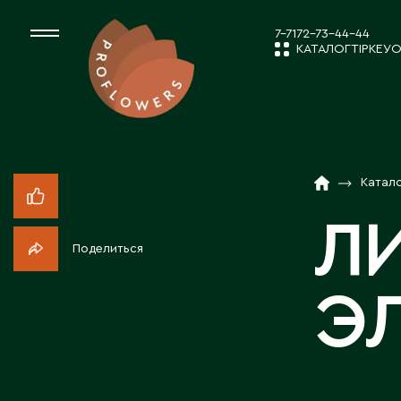
7-7172-73-44-44
КАТАЛОГ
ТІРКЕУ
О
КАТАЛОГ
СРЕЗАННЫЕ ЦВЕ
Катал
ЖАҢАЛЫҚТ
КОМНАТНЫЕ РАС
Л
Поделиться
ПОСАДОЧНЫЙ МА
КОМПАНИЯ 
Э
ТОВАРЫ ДЕКОРА
БІЗБЕН ЖҰМ
ПОСАДОЧНЫЙ МАТ