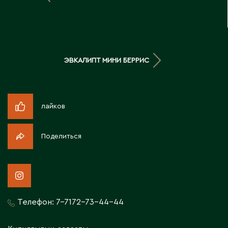
Д
Державинск
ЭВКАЛИПТ МИНИ БЕРРИС
Е
Ерментау
Есик
лайков
Ж
Поделиться
Жамбыльская область
Жанаозен
Жанатас
Жаркент
Телефон:
7-7172-73-44-44
Жезказган
Жетысай