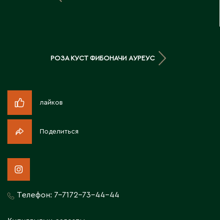
Д
Державинск
РОЗА КУСТ ФИБОНАЧИ АУРЕУС
Е
Ерментау
Есик
лайков
Ж
Поделиться
Жамбыльская область
Жанаозен
Жанатас
Жаркент
Телефон:
7-7172-73-44-44
Жезказган
Жетысай