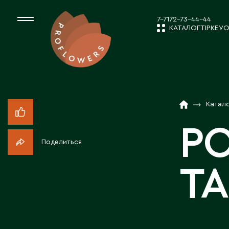
7-7172-73-44-44
КАТАЛОГ
ТІРКЕУ
О
КАТАЛОГ
СРЕЗАННЫЕ ЦВЕ
Катал
ЖАҢАЛЫҚТ
КОМНАТНЫЕ РАС
РО
Поделиться
ПОСАДОЧНЫЙ МА
КОМПАНИЯ 
Т
ТОВАРЫ ДЕКОРА
БІЗБЕН ЖҰМ
ПОСАДОЧНЫЙ МАТ