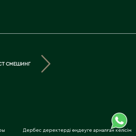
Северо-Казахстанская
область
Э
Семипалатинск
Серебрянск
Экибастуз
Степногорск
Эмба
Т
Ю
СТ СМЕШИНГ
Талгар
Южно-Казахстанская
Талдыкорган
область
Тараз
Текели
Темиртау
Туркестан
ры
Дербес деректерді өңдеуге арналған келісім