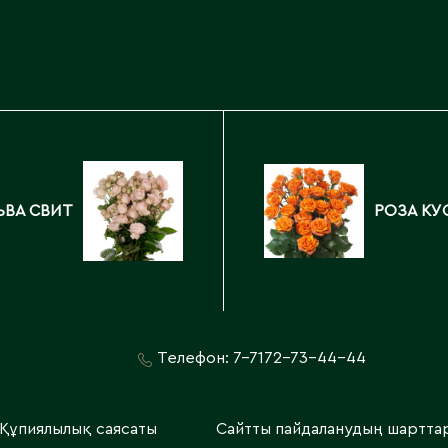
Каскелен
Кентау
Д
Кокшетау
Державинск
Кордай
Костанай
Костанайская область
Е
Кулан
Курчатов
Ерментау
ЬВА СВИТ
РОЗА КУ
Кызылорда
Есик
Кызылординская область
Телефон:
7-7172-73-44-44
Құпиялылық саясаты
Сайтты пайдаланудың шартта