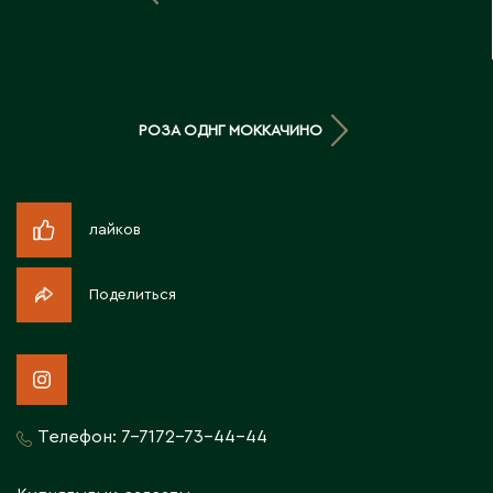
Д
Державинск
РОЗА ОДНГ МОККАЧИНО
Е
Ерментау
Есик
лайков
Ж
Поделиться
Жамбыльская область
Жанаозен
Жанатас
Жаркент
Телефон:
7-7172-73-44-44
Жезказган
Жетысай