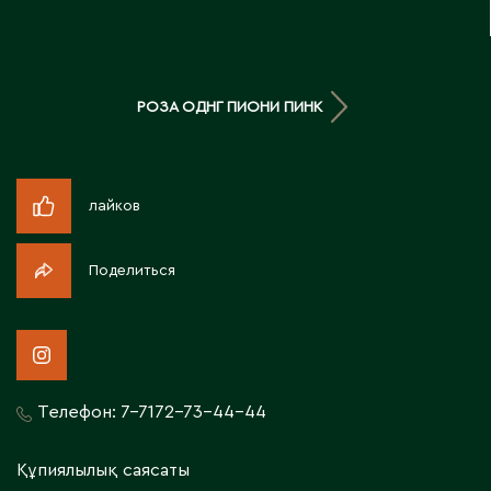
Д
Державинск
РОЗА ОДНГ ПИОНИ ПИНК
Е
Ерментау
лайков
Есик
Поделиться
Ж
Жамбыльская область
Жанаозен
Жанатас
Телефон:
7-7172-73-44-44
Жаркент
Жезказган
Құпиялылық саясаты
Жетысай