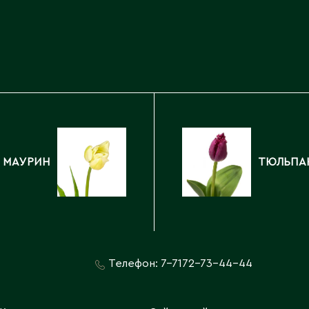
Каскелен
Кентау
Д
Кокшетау
Державинск
Кордай
Костанай
Костанайская область
Е
Кулан
Курчатов
Ерментау
Кызылорда
Есик
 МАУРИН
ТЮЛЬПАН
Кызылординская область
Телефон:
7-7172-73-44-44