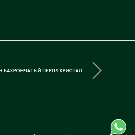
Северо-Казахстанская
область
Э
Семипалатинск
Серебрянск
Экибастуз
Степногорск
Эмба
Т
Ю
Талгар
Южно-Казахстанская
 БАХРОМЧАТЫЙ ПЕРПЛ КРИСТАЛ
Талдыкорган
область
Тараз
Текели
Темиртау
Туркестан