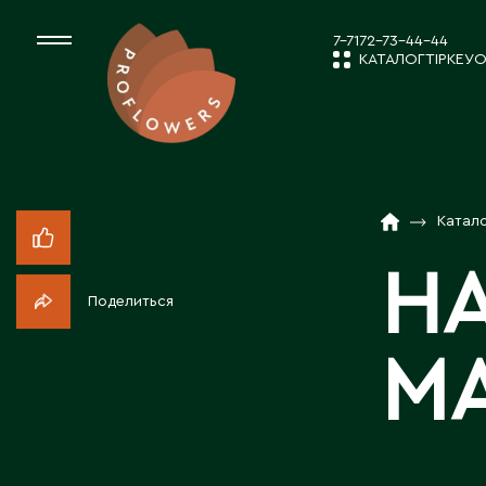
7-7172-73-44-44
КАТАЛОГ
ТІРКЕУ
О
КАТАЛОГ
СРЕЗАННЫЕ ЦВЕ
Катал
ЖАҢАЛЫҚТ
КОМНАТНЫЕ РАС
Н
Поделиться
ПОСАДОЧНЫЙ МА
КОМПАНИЯ 
М
ТОВАРЫ ДЕКОРА
БІЗБЕН ЖҰМ
ПОСАДОЧНЫЙ МАТ