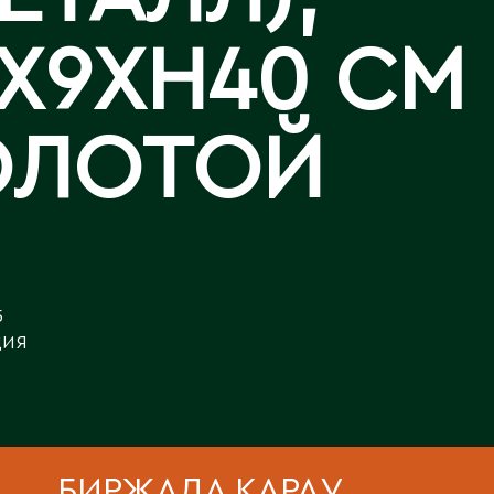
Аральск
Аркалык
АР
Западно-Казахстанская
Х9ХH40 СМ
Калла
Астана
область
Лизиантусы
Атбасар
Зыряновск
Атырау
ОЛОТОЙ
Аягоз
И
Иртышск
Б
Байконур
К
Балхаш
5
ДИЯ
Кандыагаш
Капчагай
В
Караганда
Восточно-Казахстанская
Карагандинская область
область
Каражал
БИРЖАДА ҚАРАУ