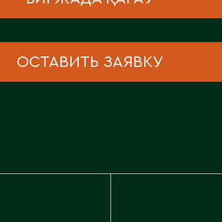
Каскелен
Кентау
Д
Кокшетау
Державинск
Кордай
Костанай
ОСТАВИТЬ ЗАЯВКУ
Костанайская область
Е
Кулан
Курчатов
Ерментау
Кызылорда
Есик
Кызылординская область