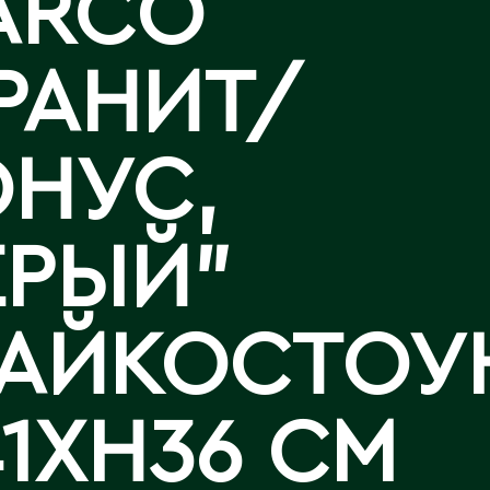
ARCO
Аральск
Аркалык
АР
Западно-Казахстанская
Калла
РАНИТ/
Астана
область
Лизиантусы
Атбасар
Зыряновск
Атырау
ОНУС,
Аягоз
И
Иртышск
Б
ЕРЫЙ"
Байконур
К
Балхаш
АЙКОСТОУН
Кандыагаш
Капчагай
В
Караганда
1XH36 СМ
Восточно-Казахстанская
Карагандинская область
область
Каражал