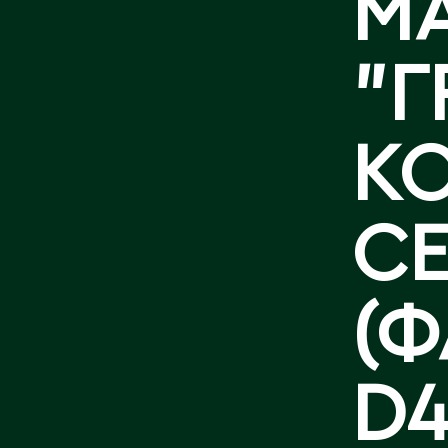
M
БАЙЛАНЫСТ
"Г
К
С
(Ф
D4