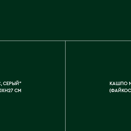
, СЕРЫЙ"
КАШПО N
0XH27 СМ
(ФАЙКОС