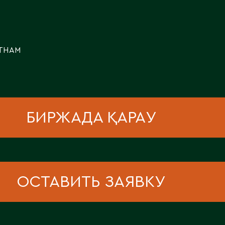
Каскелен
Кентау
Д
Кокшетау
Державинск
Кордай
ТНАМ
Костанай
Костанайская область
Е
Кулан
Курчатов
Ерментау
Кызылорда
Есик
БИРЖАДА ҚАРАУ
Кызылординская область
ОСТАВИТЬ ЗАЯВКУ