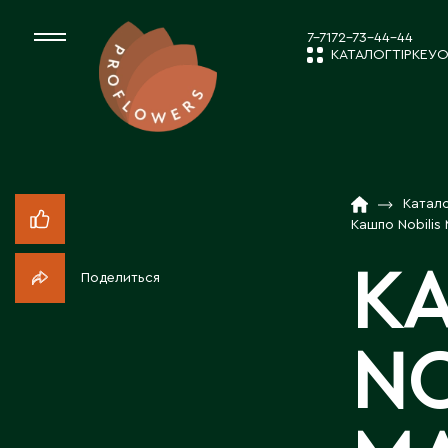
7-7172-73-44-44
КАТАЛОГ
ТІРКЕУ
О
КАТАЛОГ
СРЕЗАННЫЕ ЦВЕ
Катал
ЖАҢАЛЫҚТ
КОМНАТНЫЕ РАС
Кашпо Nobilis
К
Поделиться
ПОСАДОЧНЫЙ МА
КОМПАНИЯ 
NO
ТОВАРЫ ДЕКОРА
БІЗБЕН ЖҰМ
ПОСАДОЧНЫЙ МАТ