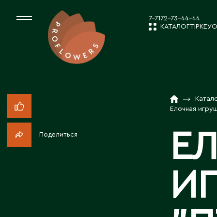
7-7172-73-44-44
КАТАЛОГ
ТІРКЕУ
О
КАТАЛОГ
СРЕЗАННЫЕ ЦВЕ
Катал
ЖАҢАЛЫҚТ
КОМНАТНЫЕ РАС
Елочная игруш
Е
Поделиться
ПОСАДОЧНЫЙ МА
КОМПАНИЯ 
И
ТОВАРЫ ДЕКОРА
БІЗБЕН ЖҰМ
ПОСАДОЧНЫЙ МАТ