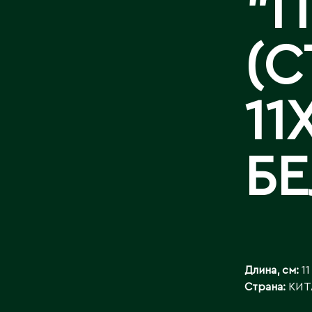
"П
БАЙЛАНЫСТ
(С
11
Б
Длина, см:
11
Страна:
КИТ