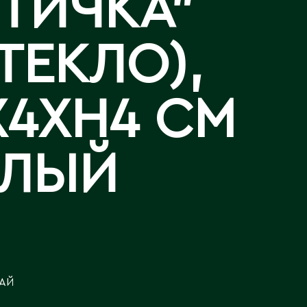
ТИЧКА"
Аральск
Аркалык
АР
Западно-Казахстанская
Калла
ТЕКЛО),
Астана
область
Лизиантусы
Атбасар
Зыряновск
Атырау
X4XH4 СМ
Аягоз
И
Иртышск
Б
ЕЛЫЙ
Байконур
К
Балхаш
Кандыагаш
Капчагай
В
Караганда
Восточно-Казахстанская
Карагандинская область
АЙ
область
Каражал