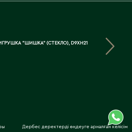
ИГРУШКА "ШИШКА" (СТЕКЛО), D9XH21
ры
Дербес деректерді өңдеуге арналған келісім