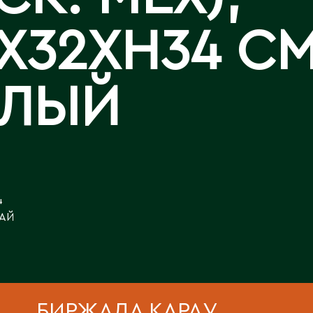
Аральск
Аркалык
АР
Западно-Казахстанская
X32XH34 С
Калла
Астана
область
Лизиантусы
Атбасар
Зыряновск
Атырау
ЕЛЫЙ
Аягоз
И
Иртышск
Б
Байконур
К
Балхаш
4
АЙ
Кандыагаш
Капчагай
В
Караганда
Восточно-Казахстанская
Карагандинская область
область
Каражал
БИРЖАДА ҚАРАУ