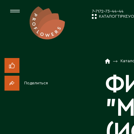
7-7172-73-44-44
КАТАЛОГ
ТІРКЕУ
О
КАТАЛОГ
СРЕЗАННЫЕ ЦВЕ
Катал
ЖАҢАЛЫҚТ
КОМНАТНЫЕ РАС
Ф
Поделиться
ПОСАДОЧНЫЙ МА
КОМПАНИЯ 
"М
ТОВАРЫ ДЕКОРА
БІЗБЕН ЖҰМ
(И
ПОСАДОЧНЫЙ МАТ