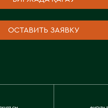
Каскелен
Кентау
Д
Кокшетау
Державинск
Кордай
Костанай
ОСТАВИТЬ ЗАЯВКУ
Костанайская область
Е
Кулан
Курчатов
Ерментау
Кызылорда
Есик
Кызылординская область