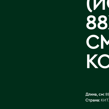
(И
БАЙЛАНЫСТ
88
С
К
Длина, см:
8
Страна:
КИТ