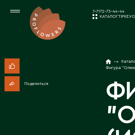
7-7172-73-44-44
КАТАЛОГ
ТІРКЕУ
О
КАТАЛОГ
СРЕЗАННЫЕ ЦВЕ
Катал
ЖАҢАЛЫҚТ
КОМНАТНЫЕ РАС
Фигура "Олень
Ф
Поделиться
ПОСАДОЧНЫЙ МА
КОМПАНИЯ 
"О
ТОВАРЫ ДЕКОРА
БІЗБЕН ЖҰМ
ПОСАДОЧНЫЙ МАТ