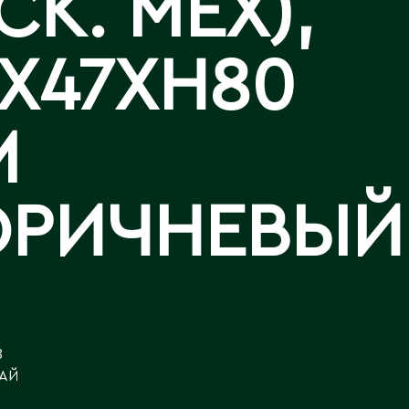
СК. МЕХ),
Аральск
Аркалык
АР
Западно-Казахстанская
Калла
X47XH80
Астана
область
Лизиантусы
Атбасар
Зыряновск
Атырау
М
Аягоз
И
Иртышск
Б
ОРИЧНЕВЫЙ
Байконур
К
Балхаш
Кандыагаш
Капчагай
В
Караганда
8
Восточно-Казахстанская
Карагандинская область
АЙ
область
Каражал