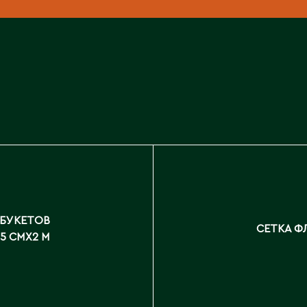
Каскелен
Кентау
Д
Кокшетау
Державинск
Кордай
Костанай
Костанайская область
Е
Кулан
Курчатов
Ерментау
Кызылорда
Есик
Кызылординская область
 БУКЕТОВ
СЕТКА Ф
35 СМX2 М