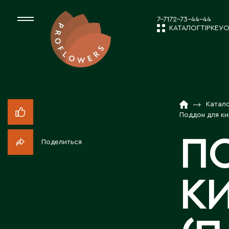
7-7172-73-44-44
КАТАЛОГ
ТІРКЕУ
О
КАТАЛОГ
СРЕЗАННЫЕ ЦВЕ
Катал
ЖАҢАЛЫҚТ
КОМНАТНЫЕ РАС
Поддон для кир
П
Поделиться
ПОСАДОЧНЫЙ МА
КОМПАНИЯ 
К
ТОВАРЫ ДЕКОРА
БІЗБЕН ЖҰМ
ПОСАДОЧНЫЙ МАТ