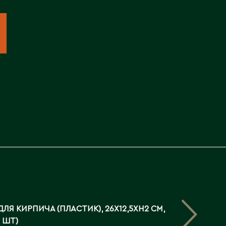
Северо-Казахстанская
область
Э
Семипалатинск
Серебрянск
Экибастуз
Степногорск
Эмба
Т
Ю
Талгар
Южно-Казахстанская
Талдыкорган
область
Тараз
Текели
Темиртау
Туркестан
ЛЯ КИРПИЧА (ПЛАСТИК), 26X12,5XH2 СМ,
 ШТ)