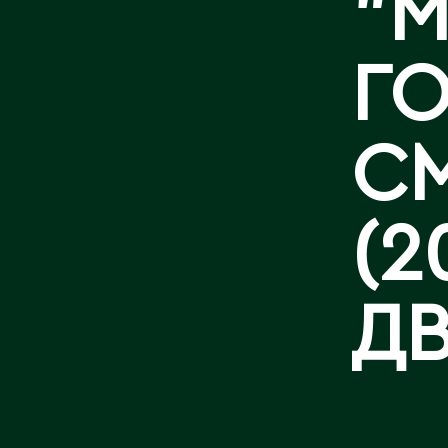
"
КОНТАКТЫ
ГО
СМ
(2
Д