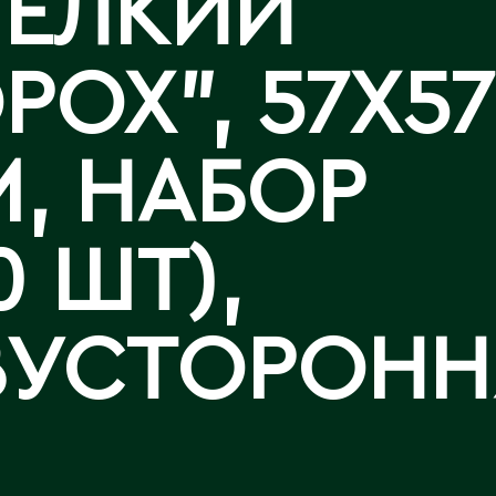
МЕЛКИЙ
Аральск
Аркалык
Западно-Казахстанская
Калла
РОХ", 57X57
Астана
область
Лизиантусы
Атбасар
Зыряновск
Атырау
, НАБОР
Аягоз
И
Иртышск
Б
0 ШТ),
Байконур
К
Балхаш
ВУСТОРОНН
Кандыагаш
Капчагай
В
Караганда
Восточно-Казахстанская
Карагандинская область
область
Каражал