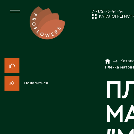
7-7172-73-44-44
КАТАЛОГ
РЕГИСТ
КАТАЛОГ
СРЕЗАННЫЕ ЦВЕ
Катал
НОВОСТИ И
КОМНАТНЫЕ РАС
Пленка матова
П
Поделиться
ПОСАДОЧНЫЙ МА
О КОМПАН
М
ТОВАРЫ ДЕКОРА
РАБОТА С 
ПОСАДОЧНЫЙ МАТ