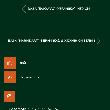
Д
ВАЗА "БАУХАУС" (КЕРАМИКА), H30 СМ
Державинск
Е
ВАЗА "MARINE ART" (КЕРАМИКА), 21X12XH18 СМ БЕЛЫЙ
Ерментау
Есик
лайков
Ж
Жамбыльская область
Поделиться
Жанаозен
Жанатас
Жаркент
Жезказган
Жетысай
Телефон:
7-7172-73-44-44