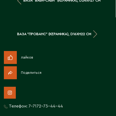
ВАЗА "ВАБИ-САБИ" (КЕРАМИКА), D24XH27 СМ
Д
Державинск
Е
ВАЗА "ПРОВАНС" (КЕРАМИКА), D16XH22 СМ
Ерментау
Есик
лайков
Ж
Поделиться
Жамбыльская область
Жанаозен
Жанатас
Жаркент
Телефон:
7-7172-73-44-44
Жезказган
Жетысай