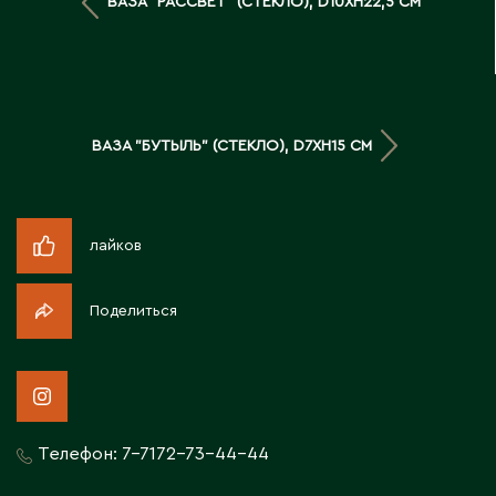
ВАЗА "РАССВЕТ" (СТЕКЛО), D10XH22,5 СМ
Д
Державинск
Е
ВАЗА "БУТЫЛЬ" (СТЕКЛО), D7XH15 СМ
Ерментау
Есик
лайков
Ж
Поделиться
Жамбыльская область
Жанаозен
Жанатас
Жаркент
Телефон:
7-7172-73-44-44
Жезказган
Жетысай