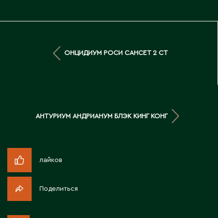
Житикара
З
ОНЦИДИУМ РОСИ САНСЕТ 2 СТ
Западно-Казахстанская область
Зыряновск
И
АНТУРИУМ АНДРИАНУМ БЛЭК КИНГ КОНГ
Иртышск
лайков
К
Кандыагаш
Поделиться
Капчагай
Караганда