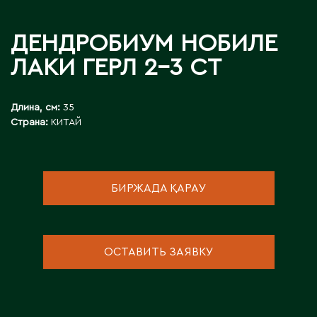
Д
ДЕНДРОБИУМ НОБИЛЕ
Державинск
ЛАКИ ГЕРЛ 2-3 СТ
Е
Длина, см:
35
Ерментау
Страна:
КИТАЙ
Есик
Ж
БИРЖАДА ҚАРАУ
Жамбыльская область
Жанаозен
ОСТАВИТЬ ЗАЯВКУ
Жанатас
Жаркент
Жезказган
Жетысай