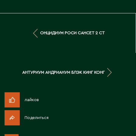
Житикара
З
ОНЦИДИУМ РОСИ САНСЕТ 2 СТ
Западно-Казахстанская область
Зыряновск
И
АНТУРИУМ АНДРИАНУМ БЛЭК КИНГ КОНГ
Иртышск
лайков
К
Кандыагаш
Поделиться
Капчагай
Караганда