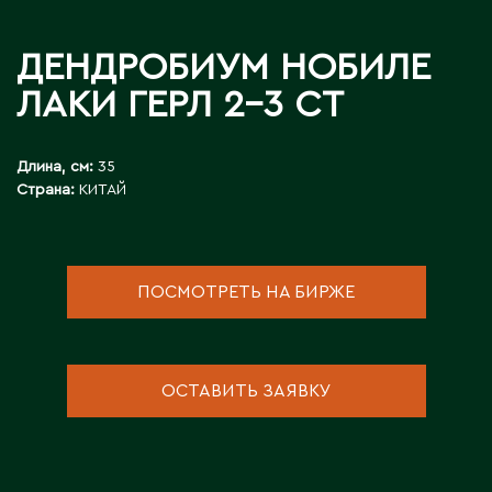
Д
ДЕНДРОБИУМ НОБИЛЕ
Державинск
ЛАКИ ГЕРЛ 2-3 СТ
Е
Длина, см:
35
Ерментау
Страна:
КИТАЙ
Есик
Ж
ПОСМОТРЕТЬ НА БИРЖЕ
Жамбыльская область
Жанаозен
ОСТАВИТЬ ЗАЯВКУ
Жанатас
Жаркент
Жезказган
Жетысай