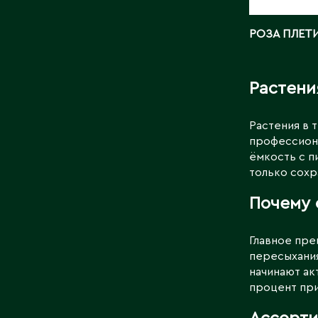
РОЗА ПЛЕТИ
Растени
Растения в 
профессиона
ёмкость с п
только сохр
Почему 
Главное пре
пересыхания
начинают ак
процент при