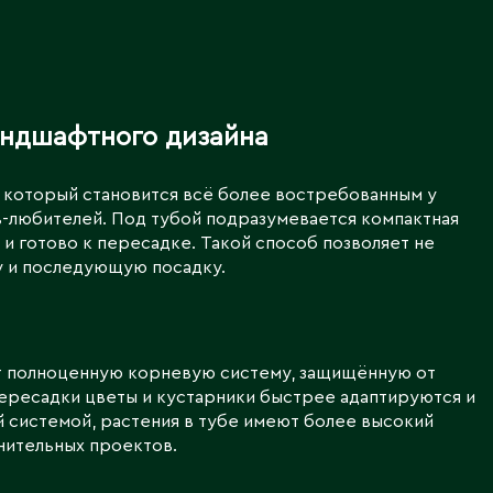
Северо-Казахстанская
область
Э
Семипалатинск
Серебрянск
Экибастуз
Степногорск
Эмба
ландшафтного дизайна
 который становится всё более востребованным у
Т
Ю
-любителей. Под тубой подразумевается компактная
и готово к пересадке. Такой способ позволяет не
Талгар
Южно-Казахстанская
у и последующую посадку.
Талдыкорган
область
Тараз
Текели
Темиртау
ет полноценную корневую систему, защищённую от
Туркестан
ересадки цветы и кустарники быстрее адаптируются и
й системой, растения в тубе имеют более высокий
нительных проектов.