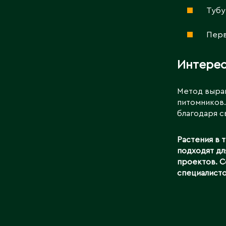
Тубу
Перв
Интерес
Метод выращ
питомников.
благодаря с
Растения в 
подходят дл
проектов. С
специалисто