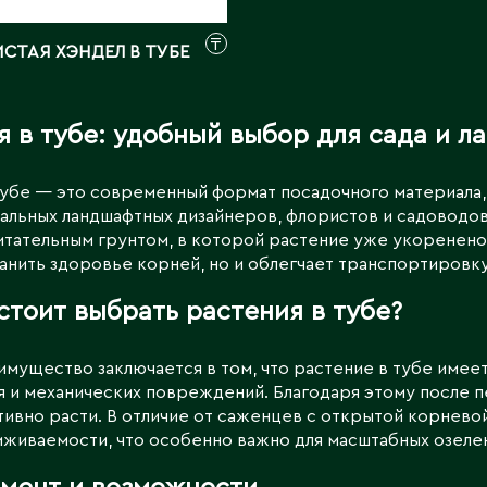
Каскелен
Кентау
Д
₸
СТАЯ ХЭНДЕЛ В ТУБЕ
Кокшетау
Державинск
Кордай
Костанай
я в тубе: удобный выбор для сада и 
Костанайская область
Е
Кулан
тубе — это современный формат посадочного материала,
Курчатов
Ерментау
льных ландшафтных дизайнеров, флористов и садоводов
Кызылорда
Есик
итательным грунтом, в которой растение уже укоренено 
анить здоровье корней, но и облегчает транспортировк
Кызылординская область
стоит выбрать растения в тубе?
имущество заключается в том, что растение в тубе име
 и механических повреждений. Благодаря этому после п
тивно расти. В отличие от саженцев с открытой корнево
живаемости, что особенно важно для масштабных озеле