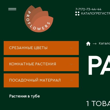
7-7172-73-44-44
КАТАЛОГ
РЕГИСТ
КАТАЛОГ
СРЕЗАННЫЕ ЦВЕ
Катал
СРЕЗАННЫЕ ЦВЕТЫ
НОВОСТИ И
Р
КОМНАТНЫЕ РАС
КОМНАТНЫЕ РАСТЕНИЯ
ПОСАДОЧНЫЙ МА
О КОМПАН
ПОСАДОЧНЫЙ МАТЕРИАЛ
ТОВАРЫ ДЕКОРА
Растения в тубе
РАБОТА С 
1 ТОВ
ПОСАДОЧНЫЙ МАТ