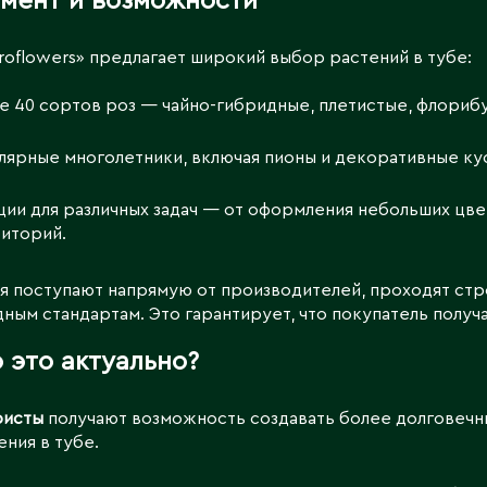
мент и возможности
roflowers» предлагает широкий выбор растений в тубе:
е 40 сортов роз — чайно-гибридные, плетистые, флорибу
лярные многолетники, включая пионы и декоративные ку
ции для различных задач — от оформления небольших цв
иторий.
я поступают напрямую от производителей, проходят стр
ым стандартам. Это гарантирует, что покупатель получ
о это актуально?
ристы
получают возможность создавать более долговечн
ения в тубе.