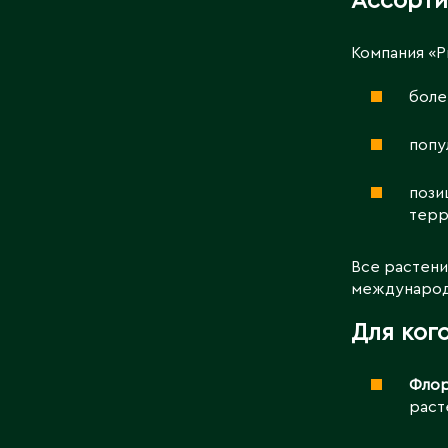
Ассорти
Компания «P
боле
попу
пози
терр
Все растени
международн
Для ког
Фло
раст