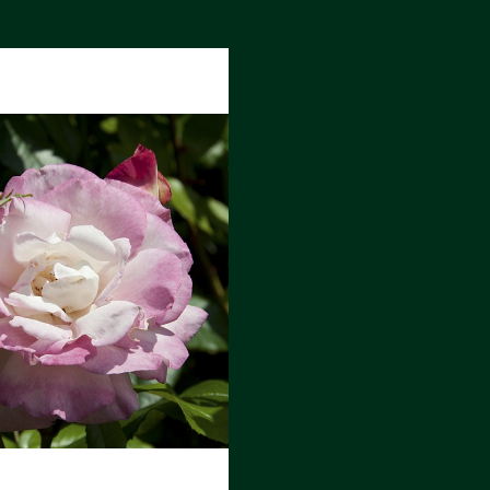
Аральск
Аркалык
Западно-Казахстанская
Калла
Астана
область
ЛЕТИСТАЯ
Лизиантусы
Атбасар
Зыряновск
 В ТУБЕ
Атырау
СЕРБИЯ
Аягоз
И
ray
Иртышск
Б
Байконур
К
Балхаш
Кандыагаш
Капчагай
В
Караганда
Восточно-Казахстанская
Карагандинская область
область
Каражал