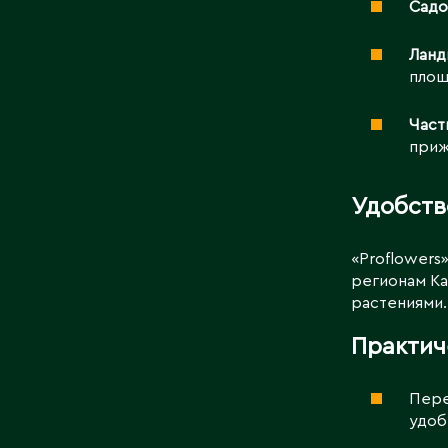
Садо
Ланд
площ
Част
приж
Удобств
«Proflowers
регионам Ка
растениями.
Практич
Пере
удоб