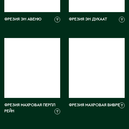
М
ФРЕЗИЯ ЭН АВЕНЮ
ФРЕЗИЯ ЭН ДУКААТ
₸
₸
Макинск
Мангистауская область
П
Павлодар
Павлодарская область
Петропавловск
Р
ФРЕЗИЯ МАХРОВАЯ ПЕРПЛ
ФРЕЗИЯ МАХРОВАЯ ВИВРЕ
₸
РЕЙН
₸
Риддер
Рудный