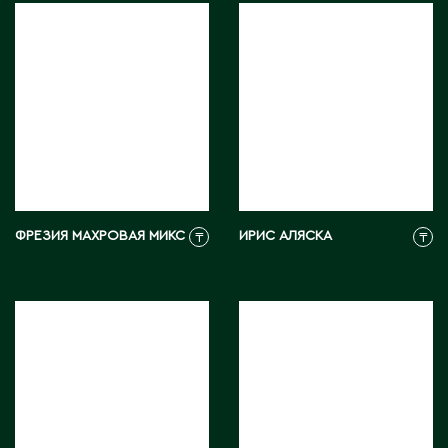
С
Сарань
Сарыагаш
Сарыколь
Сатпаев
Северо-Казахстанская область
Семипалатинск
ФРЕЗИЯ МАХРОВАЯ МИКС
ИРИС АЛЯСКА
₸
₸
Серебрянск
Степногорск
Т
Талгар
Талдыкорган