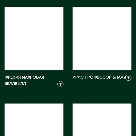
Ч
Чапаев
Ш
Шардара
Шахтинск
Шемонаиха
Шу
ФРЕЗИЯ МАХРОВАЯ
ИРИС ПРОФЕССОР БЛААУ
₸
Шульбинск
БЕЛЛВИЛЛ
₸
Шымкент
Щ
Щучинск