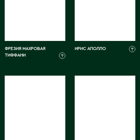
Д
Державинск
Е
ФРЕЗИЯ МАХРОВАЯ
ИРИС АПОЛЛО
₸
Ерментау
ТИФФАНИ
₸
Есик
Ж
Жамбыльская область
Жанаозен
Жанатас
Жаркент
Жезказган
Жетысай