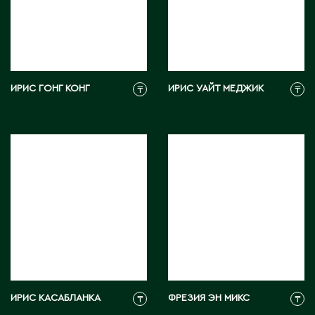
Э
Экибастуз
Эмба
ИРИС ГОНГ КОНГ
ИРИС УАЙТ МЕДЖИК
₸
₸
Ю
Южно-Казахстанская область
ИРИС КАСАБЛАНКА
ФРЕЗИЯ ЭН МИКС
₸
₸