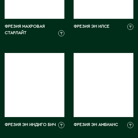
Тараз
Текели
Темиртау
Туркестан
ФРЕЗИЯ МАХРОВАЯ
ФРЕЗИЯ ЭН ИЛСЕ
₸
СТАРЛАЙТ
₸
У
Уральск
Усть-Каменогорск
Ушарал
Уштобе
Х
Хромтау
ФРЕЗИЯ ЭН ИНДИГО БИЧ
ФРЕЗИЯ ЭН АМБИАНС
₸
₸