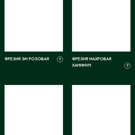
Карагандинская область
Каражал
Каскелен
Кентау
Кокшетау
Кордай
Костанай
ФРЕЗИЯ ЭН РОЗОВАЯ
ФРЕЗИЯ МАХРОВАЯ
₸
Костанайская область
ХАНИМУН
₸
Кулан
Курчатов
Кызылорда
Кызылординская область
Л
Ленгер
Лисаковск