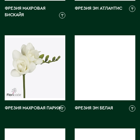
Житикара
ФРЕЗИЯ МАХРОВАЯ
ФРЕЗИЯ ЭН АТЛАНТИС
₸
БИСКАЙЯ
₸
З
Западно-Казахстанская область
Зыряновск
И
Иртышск
К
ФРЕЗИЯ МАХРОВАЯ ПАРИЖ
ФРЕЗИЯ ЭН БЕЛАЯ
₸
₸
Кандыагаш
Капчагай
Караганда