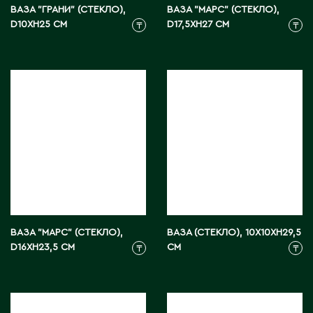
Карагандинская область
ВАЗА "ГРАНИ" (СТЕКЛО),
ВАЗА "МАРС" (СТЕКЛО),
D10XH25 СМ
D17,5XH27 СМ
Каражал
₸
₸
Каскелен
Кентау
Кокшетау
Кордай
Костанай
Костанайская область
Кулан
Курчатов
Кызылорда
Кызылординская область
ВАЗА "МАРС" (СТЕКЛО),
ВАЗА (СТЕКЛО), 10X10XH29,5
D16XH23,5 СМ
СМ
₸
₸
Л
Ленгер
Лисаковск