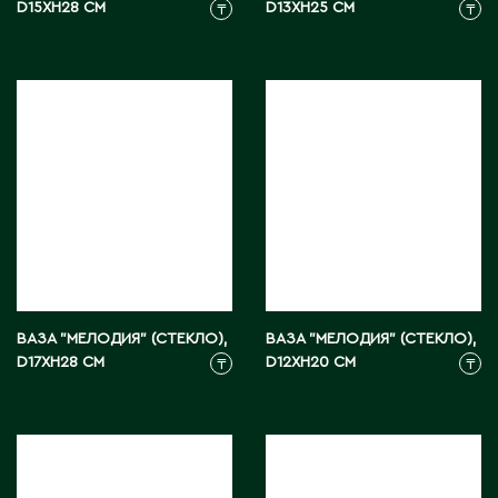
D15XH28 СМ
D13XH25 СМ
₸
₸
Э
Экибастуз
Эмба
Ю
Южно-Казахстанская область
ВАЗА "МЕЛОДИЯ" (СТЕКЛО),
ВАЗА "МЕЛОДИЯ" (СТЕКЛО),
D17XH28 СМ
D12XH20 СМ
₸
₸