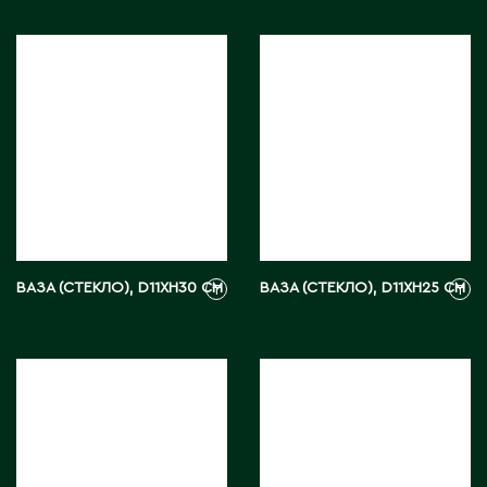
Тараз
Текели
Темиртау
Туркестан
У
Уральск
Усть-Каменогорск
Ушарал
ВАЗА (СТЕКЛО), D11XH30 СМ
ВАЗА (СТЕКЛО), D11XH25 СМ
₸
₸
Уштобе
Х
Хромтау