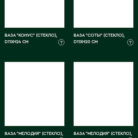
Ч
Чапаев
Ш
ВАЗА "КОНУС" (СТЕКЛО),
ВАЗА "СОТЫ" (СТЕКЛО),
D11XH24 СМ
D11XH20 СМ
₸
₸
Шардара
Шахтинск
Шемонаиха
Шу
Шульбинск
Шымкент
Щ
Щучинск
ВАЗА "МЕЛОДИЯ" (СТЕКЛО),
ВАЗА "МЕЛОДИЯ" (СТЕКЛО),