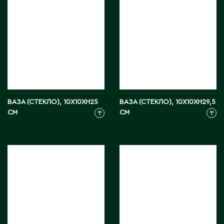
М
Макинск
Мангистауская область
П
ВАЗА (СТЕКЛО), 10X10XH25
ВАЗА (СТЕКЛО), 10X10XH29,5
СМ
СМ
₸
₸
Павлодар
Павлодарская область
Петропавловск
Р
Риддер
Рудный