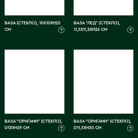
С
ВАЗА (СТЕКЛО), 10X10XH25
ВАЗА "ЛЕД" (СТЕКЛО),
СМ
Сарань
11,5X11,5XH26 СМ
₸
₸
Сарыагаш
Сарыколь
Сатпаев
Северо-Казахстанская область
Семипалатинск
Серебрянск
Степногорск
Т
ВАЗА "ОРИГАМИ" (СТЕКЛО),
ВАЗА "ОРИГАМИ" (СТЕКЛО),
Талгар
D13XH29 СМ
D11,5XH30 СМ
₸
₸
Талдыкорган