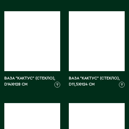
Д
Державинск
Е
Ерментау
Есик
Ж
ВАЗА "КАКТУС" (СТЕКЛО),
ВАЗА "КАКТУС" (СТЕКЛО),
D14XH28 СМ
D11,5XH24 СМ
₸
₸
Жамбыльская область
Жанаозен
Жанатас
Жаркент
Жезказган
Жетысай