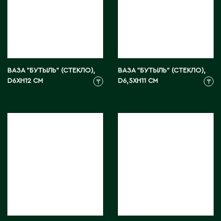
Житикара
З
Западно-Казахстанская область
ВАЗА "БУТЫЛЬ" (СТЕКЛО),
ВАЗА "БУТЫЛЬ" (СТЕКЛО),
Зыряновск
D6XH12 СМ
D6,5XH11 СМ
₸
₸
И
Иртышск
К
Кандыагаш
Капчагай
Караганда