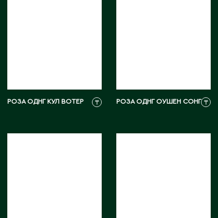
С
Сарань
Сарыагаш
Сарыколь
Сатпаев
Северо-Казахстанская область
РОЗА ОДНГ КУЛ ВОТЕР
РОЗА ОДНГ ОУШЕН СОНГ
₸
₸
Семипалатинск
Серебрянск
Степногорск
Т
Талгар
Талдыкорган