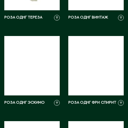
РОЗА ОДНГ ТЕРЕЗА
РОЗА ОДНГ ВИНТАЖ
М
₸
₸
Макинск
Мангистауская область
П
Павлодар
Павлодарская область
Петропавловск
РОЗА ОДНГ ЭСКИМО
РОЗА ОДНГ ФРИ СПИРИТ
₸
₸
Р
Риддер
Рудный