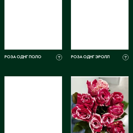
Д
Державинск
Е
Ерментау
РОЗА ОДНГ ПОЛО
РОЗА ОДНГ ЭРОЛЛ
₸
₸
Есик
Ж
Жамбыльская область
Жанаозен
Жанатас
Жаркент
Жезказган
Жетысай