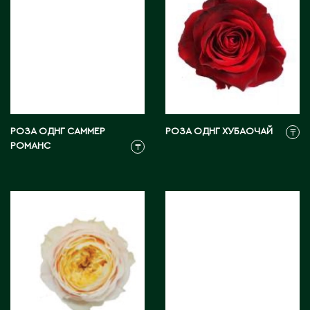
Карагандинская область
Каражал
Каскелен
Кентау
Кокшетау
Кордай
Костанай
РОЗА ОДНГ САММЕР
РОЗА ОДНГ ХУБАОЧАЙ
₸
Костанайская область
РОМАНС
₸
Кулан
Курчатов
Кызылорда
Кызылординская область
Л
Ленгер
Лисаковск