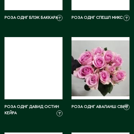
Тараз
Текели
Темиртау
РОЗА ОДНГ БЛЭК БАККАРА
РОЗА ОДНГ СПЕШЛ МИКС
₸
₸
Туркестан
У
Уральск
Усть-Каменогорск
Ушарал
Уштобе
Х
РОЗА ОДНГ ДАВИД ОСТИН
РОЗА ОДНГ АВАЛАНШ СВИТ
₸
КЕЙРА
₸
Хромтау