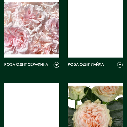
Ч
Чапаев
Ш
Шардара
Шахтинск
Шемонаиха
РОЗА ОДНГ СЕРАФИНА
РОЗА ОДНГ ЛАЙЛА
₸
₸
Шу
Шульбинск
Шымкент
Щ
Щучинск