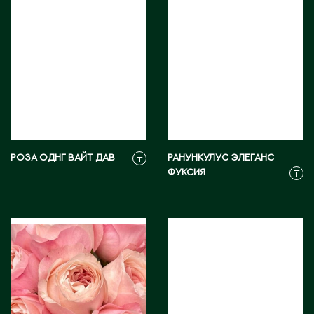
Д
Державинск
Е
Ерментау
Есик
РОЗА ОДНГ ВАЙТ ДАВ
РАНУНКУЛУС ЭЛЕГАНС
₸
ФУКСИЯ
₸
Ж
Жамбыльская область
Жанаозен
Жанатас
Жаркент
Жезказган
Жетысай