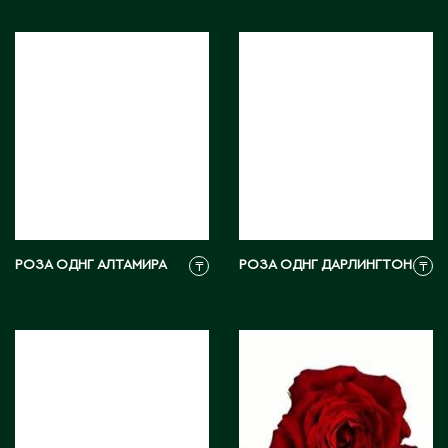
Карагандинская область
Каражал
Каскелен
Кентау
Кокшетау
Кордай
Костанай
Костанайская область
Кулан
Курчатов
РОЗА ОДНГ АЛТАМИРА
РОЗА ОДНГ ДАРЛИНГТОН
₸
₸
Кызылорда
Кызылординская область
Л
Ленгер
Лисаковск