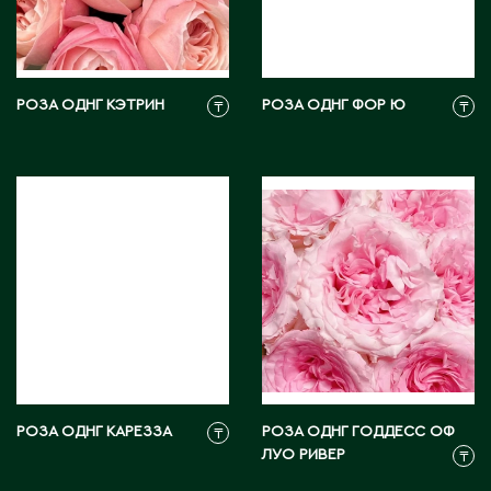
Житикара
З
РОЗА ОДНГ КЭТРИН
РОЗА ОДНГ ФОР Ю
₸
₸
Западно-Казахстанская область
Зыряновск
И
Иртышск
К
Кандыагаш
РОЗА ОДНГ КАРЕЗЗА
РОЗА ОДНГ ГОДДЕСС ОФ
₸
Капчагай
ЛУО РИВЕР
₸
Караганда