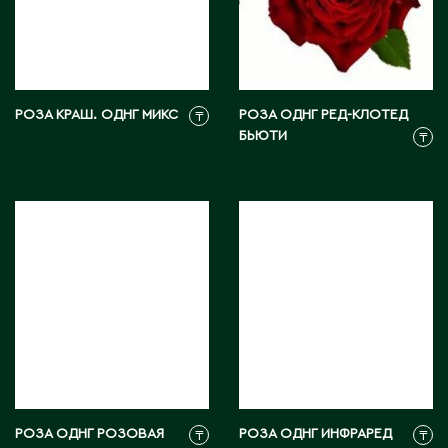
М
Макинск
РОЗА КРАШ. ОДНГ МИКС
РОЗА ОДНГ РЕД-КЛОТЕД
₸
Мангистауская область
БЬЮТИ
₸
П
Павлодар
Павлодарская область
Петропавловск
Р
Риддер
РОЗА ОДНГ РОЗОВАЯ
Рудный
РОЗА ОДНГ ИНФРАРЕД
₸
₸