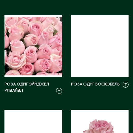
С
Сарань
Сарыагаш
Сарыколь
Сатпаев
Северо-Казахстанская область
Семипалатинск
Серебрянск
РОЗА ОДНГ ЭЙНДЖЕЛ
РОЗА ОДНГ БОСКОБЕЛЬ
Степногорск
₸
РИВАЙВЛ
₸
Т
Талгар
Талдыкорган