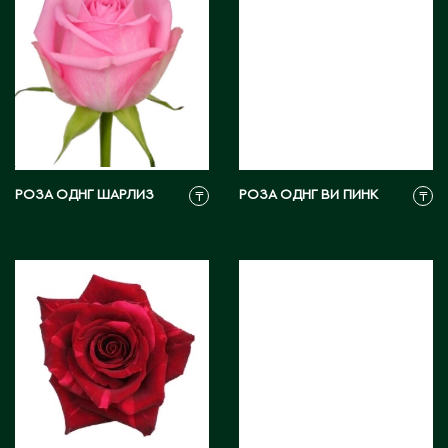
Э
Экибастуз
Эмба
Ю
РОЗА ОДНГ ШАРЛИЗ
РОЗА ОДНГ ВИ ПИНК
₸
₸
Южно-Казахстанская область