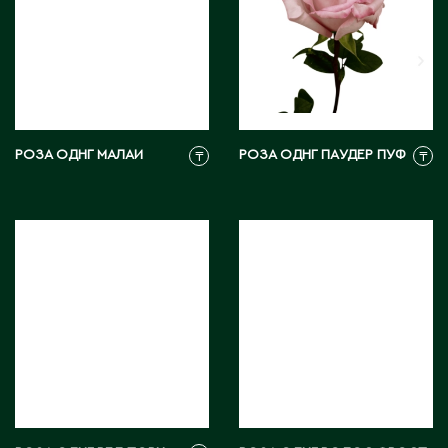
Тараз
Текели
Темиртау
Туркестан
У
РОЗА ОДНГ МАЛАИ
РОЗА ОДНГ ПАУДЕР ПУФ
₸
₸
Уральск
Усть-Каменогорск
Ушарал
Уштобе
Х
Хромтау