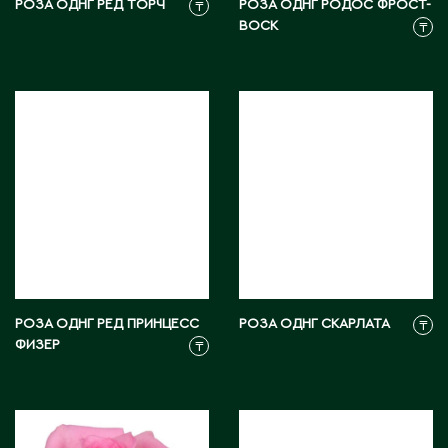
Ч
РОЗА ОДНГ РЕД ТОРЧ
РОЗА ОДНГ РОДОС ФРОСТ-
₸
ВОСК
₸
Чапаев
Ш
Шардара
Шахтинск
Шемонаиха
Шу
Шульбинск
Шымкент
РОЗА ОДНГ РЕД ПРИНЦЕСС
РОЗА ОДНГ СКАРЛАТА
₸
ФИЗЕР
₸
Щ
Щучинск