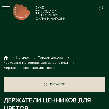
EN
KZ
КАТАЛОГ
РЕГИСТРАЦИЯ
ОНЛАЙН-МАГАЗИН
СРЕЗАННЫЕ ЦВЕТЫ
Ваш регион:
Астана
Альстромерия
КОМНАТНЫЕ РАСТЕНИЯ
Амариллисы
А
КАТАЛОГ
01
Анемоны / Ранункулусы
Декоративно-лиственные растения
Акколь
НОВОСТИ И АКЦИИ
02
Гвоздика
Каталог
Товары декора
ПОСАДОЧНЫЙ МАТЕРИАЛ
Кактусы и суккуленты
Акмолинская область
Расходные материалы для флористики
Гербера / Гермини
Аксай
Композиции
О КОМПАНИИ
03
Держатели ценников для цветов
Растения в тубе
Гидрангия
Аксу
Новогодний ассортимент
ТОВАРЫ ДЕКОРА
РАБОТА С НАМИ
04
Актау
Зелень
Цветущие комнатные растения
КАТАЛОГ
Актюбинская область
Вазы для цветов
КОНТАКТЫ
05
Калла
ПОСАДОЧНЫЙ МАТЕРИАЛ 7FL
Алга
Декор для дома
Лизиантусы
ДЕРЖАТЕЛИ ЦЕННИКОВ ДЛЯ
Алматинская область
Декоративные ленты, шнуры
Лилия
Саженцы в декоративной упаковке 7fl
Алматы
ЦВЕТОВ