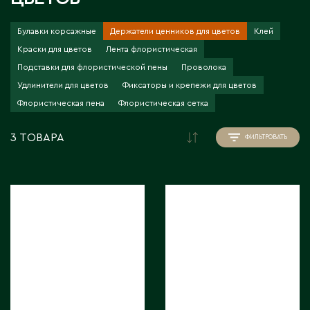
Инструменты для флористов
Пионы
Аральск
Искусственные растения
Аркалык
Прочее
Булавки корсажные
Держатели ценников для цветов
Клей
Кашпо для цветов
Астана
Краски для цветов
Лента флористическая
Роза
Атбасар
Подставки для флористической пены
Проволока
Новогодний декор
Тюльпаны / Гиацинты / Нарциссы / Мускари
Атырау
Удлинители для цветов
Фиксаторы и крепежи для цветов
Плетеные корзины
Фаленопсисы / Цимбидиумы / Ванда
Флористическая пена
Аягоз
Флористическая сетка
Подсвечники
Фрезия / Ирисы
Расходные материалы для флористики
3 ТОВАРА
ФИЛЬТРОВАТЬ
Хризантема
Б
Удобрения и грунты
Упаковка для цветов
Байконур
Балхаш
Флористический декор
В
Восточно-Казахстанская область