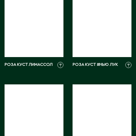
Д
Державинск
Е
Ерментау
Есик
РОЗА КУСТ ЛИМАССОЛ
РОЗА КУСТ #НЬЮ ЛУК
₸
₸
Ж
Жамбыльская область
Жанаозен
Жанатас
Жаркент
Жезказган
Жетысай