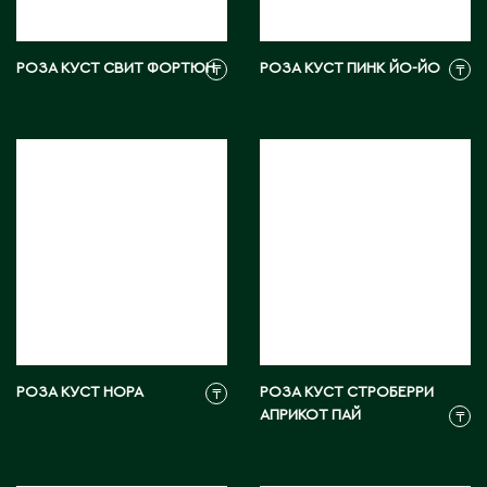
Житикара
РОЗА КУСТ СВИТ ФОРТЮН
РОЗА КУСТ ПИНК ЙО-ЙО
₸
₸
З
Западно-Казахстанская область
Зыряновск
И
Иртышск
К
РОЗА КУСТ НОРА
РОЗА КУСТ СТРОБЕРРИ
₸
Кандыагаш
АПРИКОТ ПАЙ
₸
Капчагай
Караганда