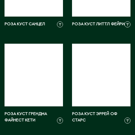
Тараз
Текели
Темиртау
РОЗА КУСТ САНЦЕЛ
РОЗА КУСТ ЛИТТЛ ФЕЙРИ
Туркестан
₸
₸
У
Уральск
Усть-Каменогорск
Ушарал
Уштобе
Х
РОЗА КУСТ ГРЕНДМА
РОЗА КУСТ ЭРРЕЙ ОФ
Хромтау
ФАЙНЕСТ КЕТИ
СТАРС
₸
₸