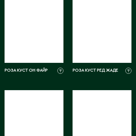
Карагандинская область
Каражал
Каскелен
Кентау
Кокшетау
Кордай
Костанай
Костанайская область
Кулан
РОЗА КУСТ ОН ФАЙР
РОЗА КУСТ РЕД ЖАДЕ
₸
₸
Курчатов
Кызылорда
Кызылординская область
Л
Ленгер
Лисаковск