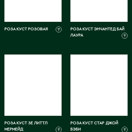
Э
Экибастуз
Эмба
РОЗА КУСТ РОЗОВАЯ
РОЗА КУСТ ЭНЧАНТЕД БАЙ
₸
ЛАУРА
₸
Ю
Южно-Казахстанская область
РОЗА КУСТ ЗЕ ЛИТТЛ
РОЗА КУСТ СТАР ДЖОЙ
МЕРМЕЙД
БЭБИ
₸
₸