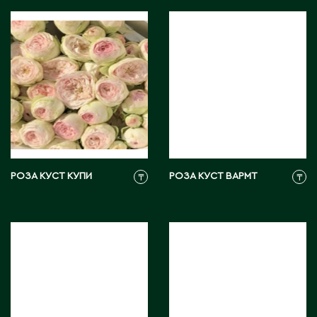
Ч
Чапаев
Ш
Шардара
Шахтинск
Шемонаиха
Шу
РОЗА КУСТ КУПИ
РОЗА КУСТ ВАРМТ
₸
₸
Шульбинск
Шымкент
Щ
Щучинск