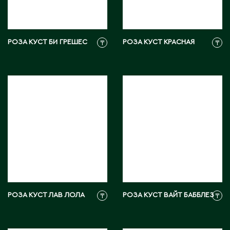
М
РОЗА КУСТ БИ ГРЕШЕС
РОЗА КУСТ КРАСНАЯ
₸
₸
Макинск
Мангистауская область
П
Павлодар
Павлодарская область
Петропавловск
Р
РОЗА КУСТ ЛАВ ЛОЛА
РОЗА КУСТ ВАЙТ БАББЛЕЗ
₸
₸
Риддер
Рудный