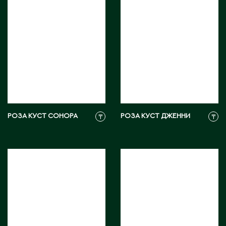
С
Сарань
Сарыагаш
Сарыколь
Сатпаев
Северо-Казахстанская область
РОЗА КУСТ СОНОРА
РОЗА КУСТ ДЖЕННИ
Семипалатинск
₸
₸
Серебрянск
Степногорск
Т
Талгар
Талдыкорган