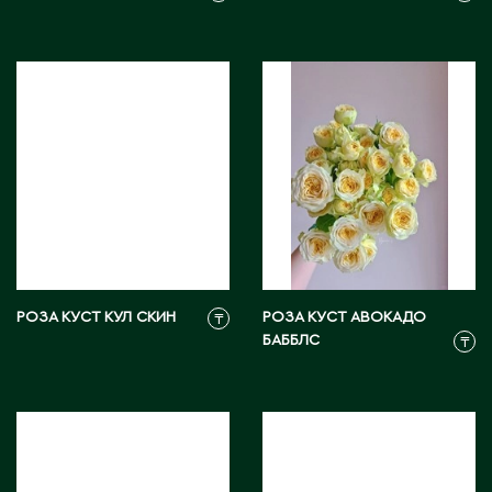
РОЗА КУСТ КУЛ СКИН
РОЗА КУСТ АВОКАДО
₸
БАББЛС
₸