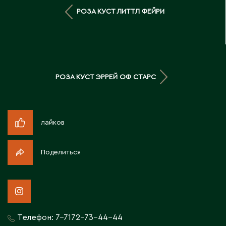
Д
РОЗА КУСТ ЛИТТЛ ФЕЙРИ
Державинск
Е
РОЗА КУСТ ЭРРЕЙ ОФ СТАРС
Ерментау
Есик
лайков
Ж
Поделиться
Жамбыльская область
Жанаозен
Жанатас
Жаркент
Жезказган
Телефон:
7-7172-73-44-44
Жетысай