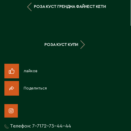
Д
РОЗА КУСТ ГРЕНДМА ФАЙНЕСТ КЕТИ
Державинск
Е
РОЗА КУСТ КУПИ
Ерментау
Есик
лайков
Ж
Поделиться
Жамбыльская область
Жанаозен
Жанатас
Жаркент
Жезказган
Телефон:
7-7172-73-44-44
Жетысай