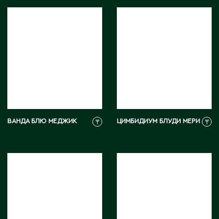
С
Сарань
Сарыагаш
Сарыколь
Сатпаев
Северо-Казахстанская область
Семипалатинск
ВАНДА БЛЮ МЕДЖИК
ЦИМБИДИУМ БЛУДИ МЕРИ
₸
₸
Серебрянск
Степногорск
Т
Талгар
Талдыкорган