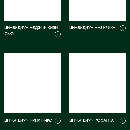
Э
Экибастуз
Эмба
ЦИМБИДИУМ МЕДЖИК КИВИ
ЦИМБИДИУМ МАЗУРИКА
₸
СЬЮ
₸
Ю
Южно-Казахстанская область
ЦИМБИДИУМ МИНИ МИКС
ЦИМБИДИУМ РОСАННА
₸
₸