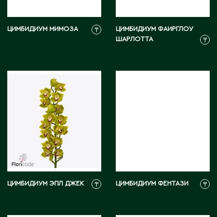
Житикара
ЦИМБИДИУМ МИМОЗА
ЦИМБИДИУМ ФАИРГЛОУ
₸
ШАРЛОТТА
₸
З
Западно-Казахстанская область
Зыряновск
И
Иртышск
К
Кандыагаш
ЦИМБИДИУМ ЭПЛ ДЖЕК
ЦИМБИДИУМ ФЕНТАЗИ
₸
₸
Капчагай
Караганда