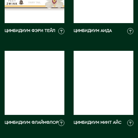
М
ЦИМБИДИУМ ФЭРИ ТЕЙЛ
ЦИМБИДИУМ АИДА
₸
₸
Макинск
Мангистауская область
П
Павлодар
Павлодарская область
Петропавловск
Р
ЦИМБИДИУМ ФЛАЙМФЛОР
ЦИМБИДИУМ МИНТ АЙС
₸
₸
Риддер
Рудный