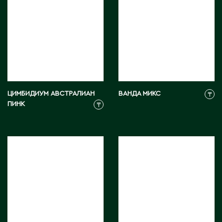
Д
Державинск
Е
Ерментау
ЦИМБИДИУМ АВСТРАЛИАН
ВАНДА МИКС
₸
Есик
ПИНК
₸
Ж
Жамбыльская область
Жанаозен
Жанатас
Жаркент
Жезказган
Жетысай