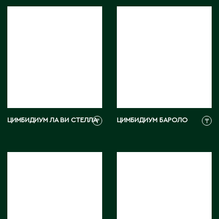
Ч
Чапаев
Ш
Шардара
Шахтинск
Шемонаиха
Шу
ЦИМБИДИУМ ЛА ВИ СТЕЛЛА
ЦИМБИДИУМ БАРОЛО
₸
₸
Шульбинск
Шымкент
Щ
Щучинск