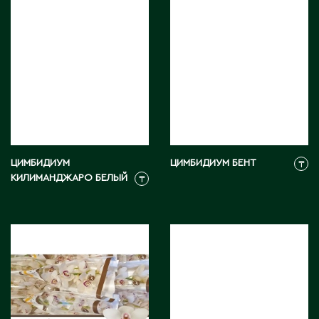
Карагандинская область
Каражал
Каскелен
Кентау
Кокшетау
Кордай
Костанай
Костанайская область
Кулан
ЦИМБИДИУМ
ЦИМБИДИУМ БЕНТ
₸
КИЛИМАНДЖАРО БЕЛЫЙ
₸
Курчатов
Кызылорда
Кызылординская область
Л
Ленгер
Лисаковск