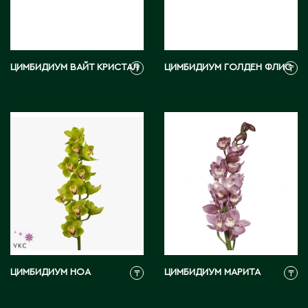
Тараз
Текели
Темиртау
Туркестан
ЦИМБИДИУМ ВАЙТ КРИСТАЛ
ЦИМБИДИУМ ГОЛДЕН ФЛИС
₸
₸
У
Уральск
Усть-Каменогорск
Ушарал
Уштобе
Х
Хромтау
ЦИМБИДИУМ НОА
ЦИМБИДИУМ МАРИТА
₸
₸