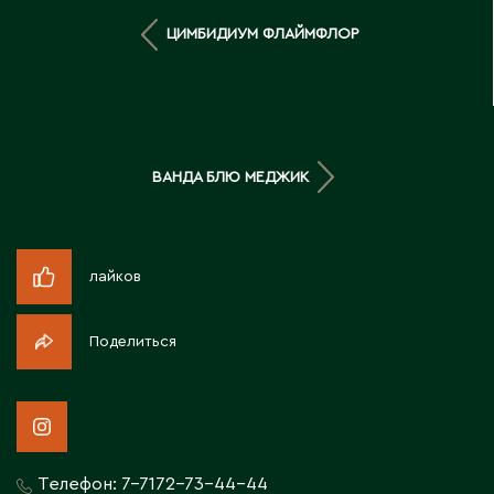
Д
ЦИМБИДИУМ ФЛАЙМФЛОР
Державинск
Е
ВАНДА БЛЮ МЕДЖИК
Ерментау
Есик
лайков
Ж
Жамбыльская область
Поделиться
Жанаозен
Жанатас
Жаркент
Жезказган
Телефон:
7-7172-73-44-44
Жетысай