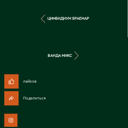
Д
Державинск
ЦИМБИДИУМ БРАЕМАР
Е
Ерментау
ВАНДА МИКС
Есик
Ж
лайков
Жамбыльская область
Жанаозен
Поделиться
Жанатас
Жаркент
Жезказган
Жетысай